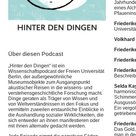
Jahrhunde
eines Alc
Pfauenins
Friederik
Universitä
Volkhard
Friederik
Über diesen Podcast
Friederik
„Hinter den Dingen“ ist ein
Friederik
Wissenschaftspodcast der Freien Universität
Beschreib
Berlin, der außergewöhnliche
Museumsobjekte zum Ausgangspunkt
Selda Ka
akustischer Reisen in die wissens- und
harmonisch
verstehensgeschichtliche Forschung macht.
Schimmern
Dinge geraten als Träger von Wissen und
Ausgussöf
von Weltverständnissen in den Fokus und
Ein vergol
vermitteln zuweilen erstaunliche Einblicke in
getrieben
die Aushandlung sozialer Wirklichkeiten, die
sich entweder an ihnen manifestieren oder
Friederik
mit ihnen alternativ gedacht werden.
Das Gold,
man in de