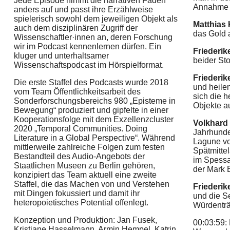
Jede Episode nimmt die narrativen Fäden
Annahme b
anders auf und passt ihre Erzählweise
spielerisch sowohl dem jeweiligen Objekt als
Matthias 
auch dem disziplinären Zugriff der
das Gold 
Wissenschaftler·innen an, deren Forschung
wir im Podcast kennenlernen dürfen. Ein
Friederik
kluger und unterhaltsamer
beider St
Wissenschaftspodcast im Hörspielformat.
Friederik
Die erste Staffel des Podcasts wurde 2018
und heile
vom Team Öffentlichkeitsarbeit des
sich die 
Sonderforschungsbereichs 980 „Episteme in
Objekte a
Bewegung“ produziert und gipfelte in einer
Kooperationsfolge mit dem Exzellenzcluster
Volkhard
2020 „Temporal Communities. Doing
Jahrhunde
Literature in a Global Perspective“. Während
Lagune vo
mittlerweile zahlreiche Folgen zum festen
Spätmitte
Bestandteil des Audio-Angebots der
im Spessa
Staatlichen Museen zu Berlin gehören,
der Mark 
konzipiert das Team aktuell eine zweite
Staffel, die das Machen von und Verstehen
Friederik
mit Dingen fokussiert und damit ihr
und die S
heteropoietisches Potential offenlegt.
Würdenträ
Konzeption und Produktion: Jan Fusek,
00:03:59:
Kristiane Hasselmann, Armin Hempel, Katrin