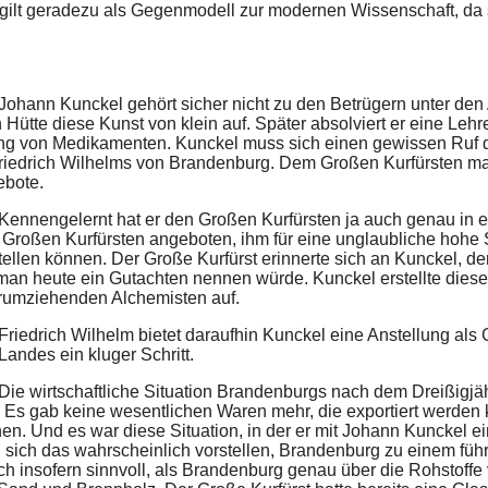
gilt geradezu als Gegenmodell zur modernen Wissenschaft, da 
.
 Johann Kunckel gehört sicher nicht zu den Betrügern unter den
n Hütte diese Kunst von klein auf. Später absolviert er eine Leh
ng von Medikamenten. Kunckel muss sich einen gewissen Ruf der
riedrich Wilhelms von Brandenburg. Dem Großen Kurfürsten ma
ebote.
 Kennengelernt hat er den Großen Kurfürsten ja auch genau in 
 Großen Kurfürsten angeboten, ihm für eine unglaubliche hohe
tellen können. Der Große Kurfürst erinnerte sich an Kunckel, de
man heute ein Gutachten nennen würde. Kunckel erstellte dies
rumziehenden Alchemisten auf.
Friedrich Wilhelm bietet daraufhin Kunckel eine Anstellung als 
andes ein kluger Schritt.
 Die wirtschaftliche Situation Brandenburgs nach dem Dreißigjä
. Es gab keine wesentlichen Waren mehr, die exportiert werden
nen. Und es war diese Situation, in der er mit Johann Kunckel 
sich das wahrscheinlich vorstellen, Brandenburg zu einem fü
h insofern sinnvoll, als Brandenburg genau über die Rohstoffe 