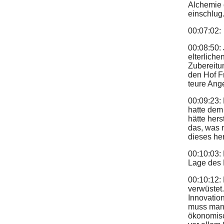
Alchemie 
einschlug
00:07:02:
00:08:50:
elterliche
Zubereitu
den Hof F
teure Ang
00:09:23:
hatte dem
hätte hers
das, was 
dieses he
00:10:03: 
Lage des L
00:10:12:
verwüstet
Innovatio
muss man 
ökonomisc