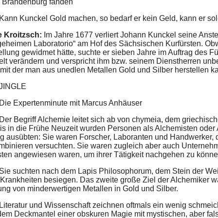
 Brandenburg fanden
 Kann Kunckel Gold machen, so bedarf er kein Geld, kann er so
e Kroitzsch:
Im Jahre 1677 verliert Johann Kunckel seine Ans
eheimen Laboratorio“ am Hof des Sächsischen Kurfürsten. Obwo
ellung gewidmet hätte, suchte er sieben Jahre im Auftrag des
Welt verändern und verspricht ihm bzw. seinem Dienstherren un
 mit der man aus unedlen Metallen Gold und Silber herstellen k
 JINGLE
 Die Expertenminute mit Marcus Anhäuser
Der Begriff Alchemie leitet sich ab von chymeia, dem griechisc
bis in die Frühe Neuzeit wurden Personen als Alchemisten oder 
tig ausübten: Sie waren Forscher, Laboranten und Handwerker, di
mbinieren versuchten. Sie waren zugleich aber auch Unternehme
sten angewiesen waren, um ihrer Tätigkeit nachgehen zu könne
 Sie suchten nach dem Lapis Philosophorum, dem Stein der Wei
e Krankheiten besiegen. Das zweite große Ziel der Alchemiker wa
ng von minderwertigen Metallen in Gold und Silber.
Literatur und Wissenschaft zeichnen oftmals ein wenig schmeich
 dem Deckmantel einer obskuren Magie mit mystischen, aber fa