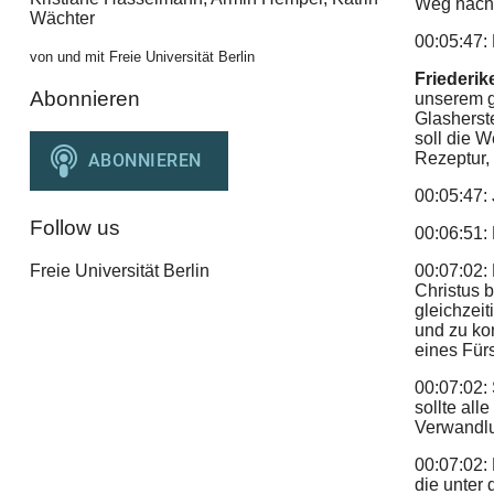
Weg nach
Wächter
00:05:47:
von und mit Freie Universität Berlin
Friederik
Abonnieren
unserem g
Glasherst
soll die 
Rezeptur,
00:05:47:
Follow us
00:06:51:
Freie Universität Berlin
00:07:02: 
Christus 
gleichzei
und zu ko
eines Für
00:07:02:
sollte all
Verwandlu
00:07:02: 
die unter