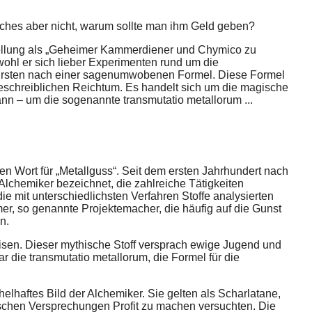
lches aber nicht, warum sollte man ihm Geld geben?
tellung als „Geheimer Kammerdiener und Chymico zu
hl er sich lieber Experimenten rund um die
 Fürsten nach einer sagenumwobenen Formel. Diese Formel
beschreiblichen Reichtum. Es handelt sich um die magische
ann – um die sogenannte transmutatio metallorum ...
hen Wort für „Metallguss“. Seit dem ersten Jahrhundert nach
Alchemiker bezeichnet, die zahlreiche Tätigkeiten
e mit unterschiedlichsten Verfahren Stoffe analysierten
r, so genannte Projektemacher, die häufig auf die Gunst
n.
sen. Dieser mythische Stoff versprach ewige Jugend und
r die transmutatio metallorum, die Formel für die
elhaftes Bild der Alchemiker. Sie gelten als Scharlatane,
lschen Versprechungen Profit zu machen versuchten. Die