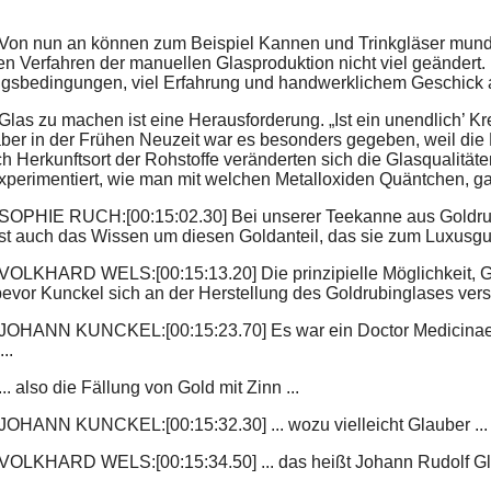
 Von nun an können zum Beispiel Kannen und Trinkgläser mund
en Verfahren der manuellen Glasproduktion nicht viel geändert. 
ngsbedingungen, viel Erfahrung und handwerklichem Geschick 
Glas zu machen ist eine Herausforderung. „Ist ein unendlich’ Kr
aber in der Frühen Neuzeit war es besonders gegeben, weil die 
h Herkunftsort der Rohstoffe veränderten sich die Glasqualitäte
xperimentiert, wie man mit welchen Metalloxiden Quäntchen, g
 SOPHIE RUCH:[00:15:02.30] Bei unserer Teekanne aus Goldrubi
 ist auch das Wissen um diesen Goldanteil, das sie zum Luxusgu
 VOLKHARD WELS:[00:15:13.20] Die prinzipielle Möglichkeit, Gl
bevor Kunckel sich an der Herstellung des Goldrubinglases vers
 JOHANN KUNCKEL:[00:15:23.70] Es war ein Doctor Medicinae, 
..
... also die Fällung von Gold mit Zinn ...
 JOHANN KUNCKEL:[00:15:32.30] ... wozu vielleicht Glauber ...
 VOLKHARD WELS:[00:15:34.50] ... das heißt Johann Rudolf Gla