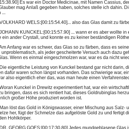
 15:38.90] Es war ein Doctor Medicinae, mit Namen Cassius, de
t Glauber mag Anlaß gegeben haben, solches stelle ich dahin. D
...
 VOLKHARD WELS:[00:15:54.40]... also das Glas damit zu färben
 JOHANN KUNCKEL:[00:15:57.90] ... wann er es aber wollte in 
e ein ander Crystall, und konnte es zu keiner beständigen Röthe
Am Anfang war es schwer, das Glas so zu färben, dass es seine 
z unproblematisch, als jeder gescheiterte Versuch auch dazu g
las. Wenn es einmal eingeschmolzen war, war es da nicht wie
 Die eigentliche Leistung von Kunckel bestand gar nicht darin, 
n dafür waren schon längst vorhanden. Das schwierige war, ein
ar also eigentlich eher das, was man heute einen Verfahrenst
Woran Kunckel in Drewitz experimentiert hat, war ein wirtschaft
zu bringen, dass es sich rentiert hat, dieses Goldrubinglas her
nlich großer Höhe produziert worden ist.
 Man löst das Gold in Königswasser, einer Mischung aus Salz- un
lze her, fügt der Schmelze das aufgelöste Gold zu und fertigt 
den Hohlkörper.
 DR. GEORG GOES:[00:17:30.80] Jedes mundgeblasene Glas ist e