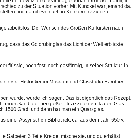
hütte in Drewitz, und beauftragte Johann Kunckel damit, in
erschied zu der Situation vorher. Mit Kunckel war jemand da,
stellen und damit eventuell in Konkurrenz zu den
ange arbeitslos. Der Wunsch des Großen Kurfürsten nach
trug, dass das Goldrubinglas das Licht der Welt erblickte
 flüssig, noch fest, noch gasförmig, in seiner Struktur, in
.
gebildeter Historiker im Museum und Glasstudio Baruther
eben wurde, würde ich sagen. Das ist eigentlich das Rezept,
d, reiner Sand, der bei großer Hitze zu einem klaren Glas,
h 1500 Grad, und dann hat man ein Quarzglas.
aus einer Assyrischen Bibliothek, ca. aus dem Jahr 650 v.
 Salpeter, 3 Teile Kreide, mische sie, und du erhältst