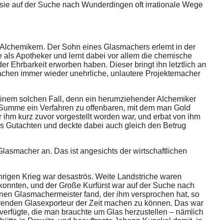
sie auf der Suche nach Wunderdingen oft irrationale Wege
 Alchemikern. Der Sohn eines Glasmachers erlernt in der
re als Apotheker und lernt dabei vor allem die chemische
 Ehrbarkeit erworben haben. Dieser bringt ihn letztlich an
chen immer wieder unehrliche, unlautere Projektemacher
einem solchen Fall, denn ein herumziehender Alchemiker
 Summe ein Verfahren zu offenbaren, mit dem man Gold
r ihm kurz zuvor vorgestellt worden war, und erbat von ihm
es Gutachten und deckte dabei auch gleich den Betrug
Glasmacher an. Das ist angesichts der wirtschaftlichen
hrigen Krieg war desaströs. Weite Landstriche waren
 konnten, und der Große Kurfürst war auf der Suche nach
einen Glasmachermeister fand, der ihm versprochen hat, so
hrenden Glasexporteur der Zeit machen zu können. Das war
verfügte, die man brauchte um Glas herzustellen – nämlich