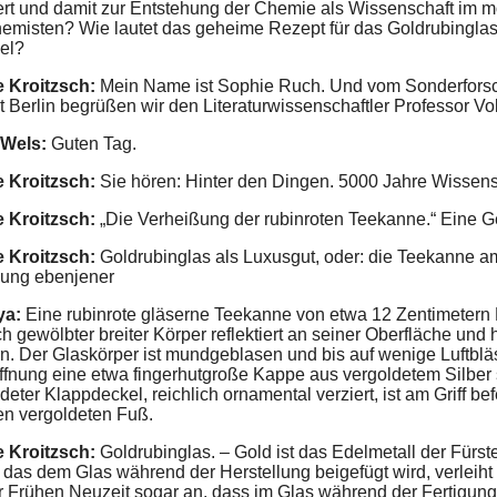
rt und damit zur Entstehung der Chemie als Wissenschaft im 
hemisten? Wie lautet das geheime Rezept für das Goldrubinglas
el?
e Kroitzsch:
Mein Name ist Sophie Ruch. Und vom Sonderforsc
t Berlin begrüßen wir den Literaturwissenschaftler Professor V
 Wels:
Guten Tag.
e Kroitzsch:
Sie hören: Hinter den Dingen. 5000 Jahre Wisse
e Kroitzsch:
„Die Verheißung der rubinroten Teekanne.“ Eine Ge
e Kroitzsch:
Goldrubinglas als Luxusgut, oder: die Teekanne a
ung ebenjener
ya:
Eine rubinrote gläserne Teekanne von etwa 12 Zentimetern 
 gewölbter breiter Körper reflektiert an seiner Oberfläche und hü
. Der Glaskörper ist mundgeblasen und bis auf wenige Luftbläsc
fnung eine etwa fingerhutgroße Kappe aus vergoldetem Silber s
deter Klappdeckel, reichlich ornamental verziert, ist am Griff 
en vergoldeten Fuß.
e Kroitzsch:
Goldrubinglas. – Gold ist das Edelmetall der Fürst
 das dem Glas während der Herstellung beigefügt wird, verleiht
r Frühen Neuzeit sogar an, dass im Glas während der Fertigung