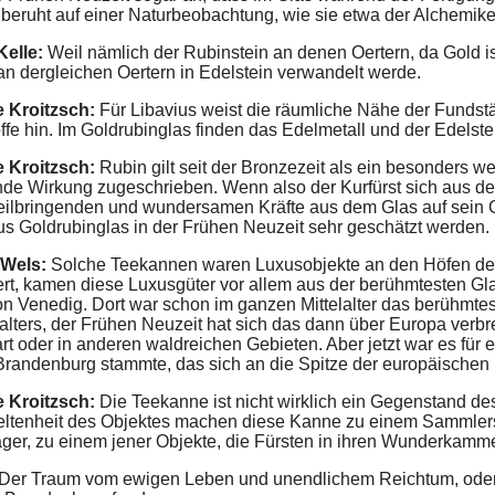
eruht auf einer Naturbeobachtung, wie sie etwa der Alchemike
Kelle:
Weil nämlich der Rubinstein an denen Oertern, da Gold ist
an dergleichen Oertern in Edelstein verwandelt werde.
e Kroitzsch:
Für Libavius weist die räumliche Nähe der Fundst
offe hin. Im Goldrubinglas finden das Edelmetall und der Edels
e Kroitzsch:
Rubin gilt seit der Bronzezeit als ein besonders w
nde Wirkung zugeschrieben. Wenn also der Kurfürst sich aus de
heilbringenden und wundersamen Kräfte aus dem Glas auf sein Ge
us Goldrubinglas in der Frühen Neuzeit sehr geschätzt werden.
 Wels:
Solche Teekannen waren Luxusobjekte an den Höfen der F
rt, kamen diese Luxusgüter vor allem aus der berühmtesten Gla
n Venedig. Dort war schon im ganzen Mittelalter das berühmtest
lalters, der Frühen Neuzeit hat sich das dann über Europa ver
rt oder in anderen waldreichen Gebieten. Aber jetzt war es für
Brandenburg stammte, das sich an die Spitze der europäischen L
e Kroitzsch:
Die Teekanne ist nicht wirklich ein Gegenstand des
eltenheit des Objektes machen diese Kanne zu einem Sammler
ger, zu einem jener Objekte, die Fürsten in ihren Wunderkamm
 Der Traum vom ewigen Leben und unendlichem Reichtum, oder