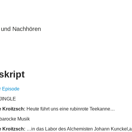
 und Nachhören
skript
r Episode
 JINGLE
e Kroitzsch:
Heute führt uns eine rubinrote Teekanne…
 barocke Musik
e Kroitzsch:
…in das Labor des Alchemisten Johann Kunckel,an