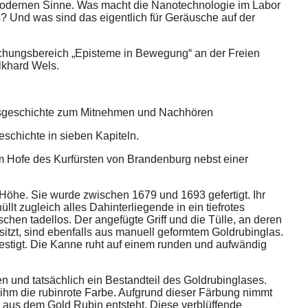
modernen Sinne. Was macht die Nanotechnologie im Labor
? Und was sind das eigentlich für Geräusche auf der
hungsbereich „Episteme in Bewegung“ an der Freien
olkhard Wels.
nsgeschichte zum Mitnehmen und Nachhören
schichte in sieben Kapiteln.
m Hofe des Kurfürsten von Brandenburg nebst einer
Höhe. Sie wurde zwischen 1679 und 1693 gefertigt. Ihr
llt zugleich alles Dahinterliegende in ein tiefrotes
hen tadellos. Der angefügte Griff und die Tülle, an deren
itzt, sind ebenfalls aus manuell geformtem Goldrubinglas.
befestigt. Die Kanne ruht auf einem runden und aufwändig
en und tatsächlich ein Bestandteil des Goldrubinglases.
 ihm die rubinrote Farbe. Aufgrund dieser Färbung nimmt
 aus dem Gold Rubin entsteht. Diese verblüffende