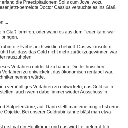
r erfand die Praecipitationem Solis cum Jove, wozu
ieser jetzt-bemeldte Doctor Cassius versuchte es ins Glaß
 ...
ein Glaß formiren, oder wann es aus dem Feuer kam, war
 bringen.
rubinrote Farbe auch wirklich behielt. Das war insofern
eführt hat, dass das Gold nicht mehr zurückzugewinnen war
der rauszuholen.
dieses Verfahren entdeckt zu haben. Die technischen
 Verfahren zu entwickeln, das ökonomisch rentabel war.
echniker nennen würde.
lich vernünftiges Verfahren zu entwickeln, das Gold so in
zustellen, auch wenn dabei immer wieder Ausschuss in
d Salpetersäure, auf. Dann stellt man eine möglichst reine
die Objekte. Bei unserer Goldrubinkanne bläst man etwa
rstmal ein Hohlkörper und das wird frei geformt. Ich