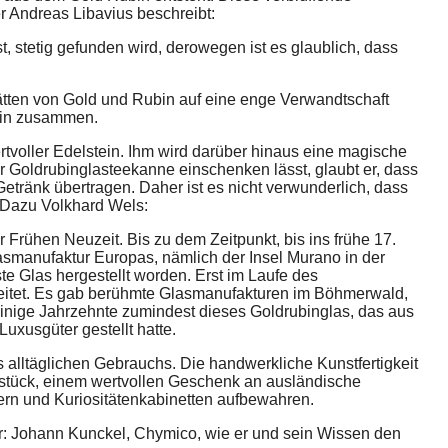
r Andreas Libavius beschreibt:
, stetig gefunden wird, derowegen ist es glaublich, dass
ätten von Gold und Rubin auf eine enge Verwandtschaft
tein zusammen.
ertvoller Edelstein. Ihm wird darüber hinaus eine magische
r Goldrubinglasteekanne einschenken lässt, glaubt er, dass
tränk übertragen. Daher ist es nicht verwunderlich, dass
 Dazu Volkhard Wels:
rühen Neuzeit. Bis zu dem Zeitpunkt, bis ins frühe 17.
smanufaktur Europas, nämlich der Insel Murano in der
e Glas hergestellt worden. Erst im Laufe des
breitet. Es gab berühmte Glasmanufakturen im Böhmerwald,
 einige Jahrzehnte zumindest dieses Goldrubinglas, das aus
uxusgüter gestellt hatte.
 alltäglichen Gebrauchs. Die handwerkliche Kunstfertigkeit
stück, einem wertvollen Geschenk an ausländische
ern und Kuriositätenkabinetten aufbewahren.
: Johann Kunckel, Chymico, wie er und sein Wissen den